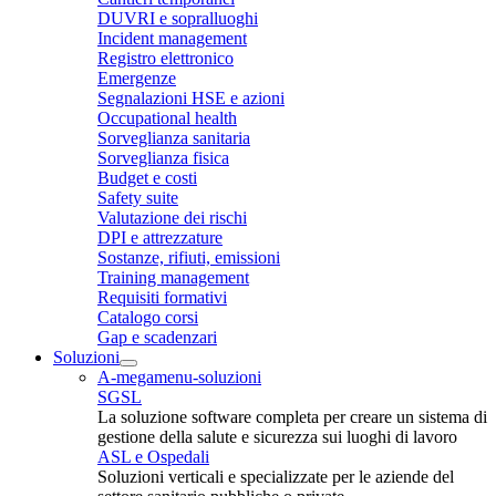
DUVRI e sopralluoghi
Incident management
Registro elettronico
Emergenze
Segnalazioni HSE e azioni
Occupational health
Sorveglianza sanitaria
Sorveglianza fisica
Budget e costi
Safety suite
Valutazione dei rischi
DPI e attrezzature
Sostanze, rifiuti, emissioni
Training management
Requisiti formativi
Catalogo corsi
Gap e scadenzari
Soluzioni
A-megamenu-soluzioni
SGSL
La soluzione software completa per creare un sistema di
gestione della salute e sicurezza sui luoghi di lavoro
ASL e Ospedali
Soluzioni verticali e specializzate per le aziende del