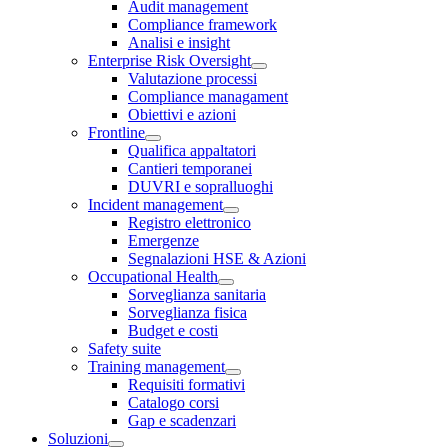
Audit management
Compliance framework
Analisi e insight
Enterprise Risk Oversight
Valutazione processi
Compliance managament
Obiettivi e azioni
Frontline
Qualifica appaltatori
Cantieri temporanei
DUVRI e sopralluoghi
Incident management
Registro elettronico
Emergenze
Segnalazioni HSE & Azioni
Occupational Health
Sorveglianza sanitaria
Sorveglianza fisica
Budget e costi
Safety suite
Training management
Requisiti formativi
Catalogo corsi
Gap e scadenzari
Soluzioni