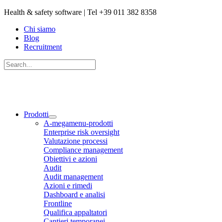
Vai
Health & safety software | Tel +39 011 382 8358
al
Chi siamo
contenuto
Blog
Recruitment
Cerca:
Cerca
Prodotti
A-megamenu-prodotti
Enterprise risk oversight
Valutazione processi
Compliance management
Obiettivi e azioni
Audit
Audit management
Azioni e rimedi
Dashboard e analisi
Frontline
Qualifica appaltatori
Cantieri temporanei