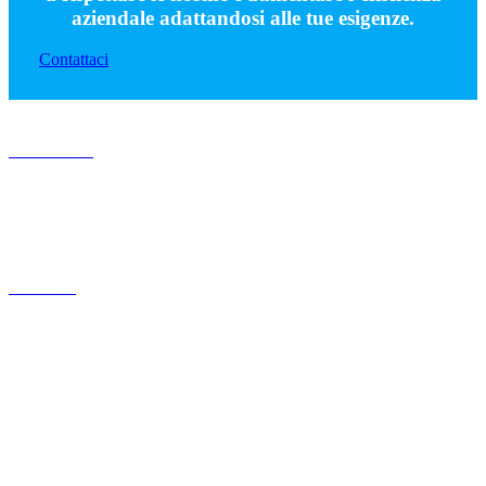
aziendale adattandosi alle tue esigenze.
Contattaci
Chi siamo
Chi siamo
Blog
Recruitment
Contatti
Prodotti
Audit
Enterprise risk oversight
Frontline
Incident management
Occupational health
Training management
Safety suite
Soluzioni