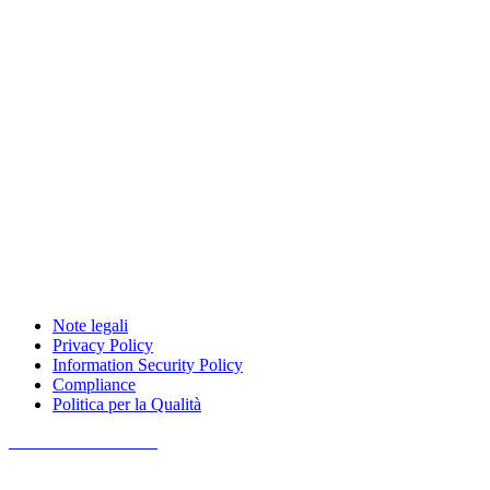
SGSL
ASL e Ospedali
Grandi imprese
Supporto
Acquisto
Prezzi
Demo
FAQ di vendita
Canopo ® è un prodotto di Shorr Kan s.r.l.
© 2026 Tutti i diritti
sono riservati.
Partita IVA IT07831320010
Note legali
Privacy Policy
Information Security Policy
Compliance
Politica per la Qualità
ISO/IEC 27001:2022
ISO/IEC 27017:2015
ISO/IEC 27018:2019