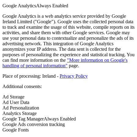
Google Analytics
Always Enabled
Google Analytics is a web analytics service provided by Google
Ireland Limited ("Google"). Google uses the collected personal data
to track and examine the usage of this website, compile reports on its
activities, and share them with other Google services. Google may
use your personal data to contextualize and personalize the ads of its
advertising network. This integration of Google Analytics
anonymizes your IP address. The data sent is collected for the
purposes of personalizing the experience and statistical tracking. You
can find more information on the
"More information on Google's
handling of personal information"
page.
Place of processing: Ireland -
Privacy Policy
Additional consents:
Ad Storage
Ad
Ad User Data
Storage
Ad
Ad Personalization
User
Ad
Analytics Storage
Data
Personalization
Analytics
Google Tag Manager
Always Enabled
Storage
Google Ads conversion tracking
Google
Google Fonts
Ads
Google