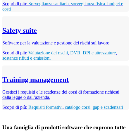
Scopri di più:
Sorveglianza sanitaria
,
sorveglianza fisica
,
budget e
costi
Safety suite
Software per la valutazione e gestione dei rischi sul lavoro.
Scopri di più:
Valutazione dei rischi
,
DVR
,
DPI e attrezzature
,
sostanze rifiuti e emissioni
Training management
Gestisci i requisiti e le scadenze dei corsi di formazione richiesti
dalla legge o dall’azienda.
Scopri di più:
Requisiti formativi
,
catalogo corsi
,
gap e scadenzari
Una famiglia di prodotti software che coprono tutte