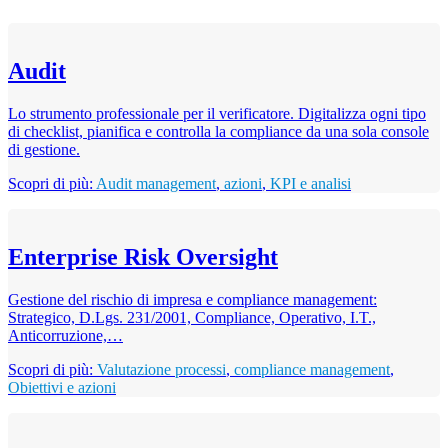
Audit
Lo strumento professionale per il verificatore. Digitalizza ogni tipo
di checklist, pianifica e controlla la compliance da una sola console
di gestione.
Scopri di più:
Audit management
,
azioni
,
KPI e analisi
Enterprise Risk Oversight
Gestione del rischio di impresa e compliance management:
Strategico, D.Lgs. 231/2001, Compliance, Operativo, I.T.,
Anticorruzione,…
Scopri di più:
Valutazione processi
,
compliance management
,
Obiettivi e azioni